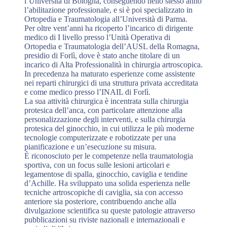
l’Università di Bologna, conseguendo nello stesso anno
l’abilitazione professionale, e si è poi specializzato in
Ortopedia e Traumatologia all’Università di Parma.
Per oltre vent’anni ha ricoperto l’incarico di dirigente
medico di I livello presso l’Unità Operativa di
Ortopedia e Traumatologia dell’AUSL della Romagna,
presidio di Forlì, dove è stato anche titolare di un
incarico di Alta Professionalità in chirurgia artroscopica.
In precedenza ha maturato esperienze come assistente
nei reparti chirurgici di una struttura privata accreditata
e come medico presso l’INAIL di Forlì.
La sua attività chirurgica è incentrata sulla chirurgia
protesica dell’anca, con particolare attenzione alla
personalizzazione degli interventi, e sulla chirurgia
protesica del ginocchio, in cui utilizza le più moderne
tecnologie computerizzate e robotizzate per una
pianificazione e un’esecuzione su misura.
È riconosciuto per le competenze nella traumatologia
sportiva, con un focus sulle lesioni articolari e
legamentose di spalla, ginocchio, caviglia e tendine
d’Achille. Ha sviluppato una solida esperienza nelle
tecniche artroscopiche di caviglia, sia con accesso
anteriore sia posteriore, contribuendo anche alla
divulgazione scientifica su queste patologie attraverso
pubblicazioni su riviste nazionali e internazionali e