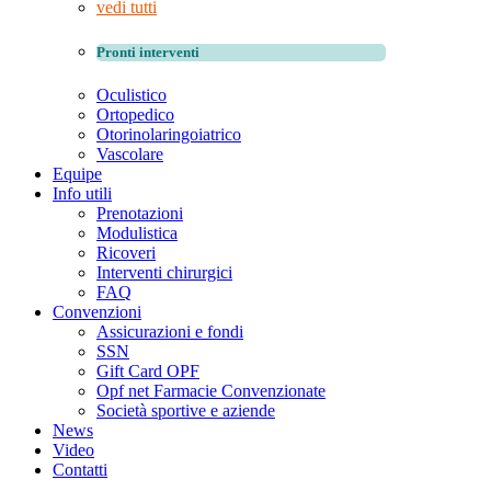
vedi tutti
Pronti interventi
Oculistico
Ortopedico
Otorinolaringoiatrico
Vascolare
Equipe
Info utili
Prenotazioni
Modulistica
Ricoveri
Interventi chirurgici
FAQ
Convenzioni
Assicurazioni e fondi
SSN
Gift Card OPF
Opf net Farmacie Convenzionate
Società sportive e aziende
News
Video
Contatti