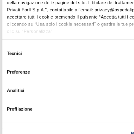
della navigazione delle pagine del sito. Il titolare del trattam
Privati Forlì S.p.A.”, contattabile all'email: privacy@ospedalipri
accettare tutti i cookie premendo il pulsante “Accetta tutti i c
cliccando su “Usa solo i cookie necessari" o gestire le tue 
clic su “Personalizza”.
Selezione
Tecnici
del
consenso
Preferenze
Analitici
Profilazione
Le sedi su cui sono attive le sue consulenze
M