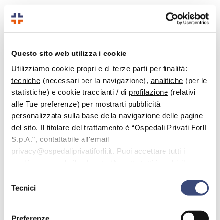
Questo sito web utilizza i cookie
Utilizziamo cookie propri e di terze parti per finalità:
tecniche
(necessari per la navigazione),
analitiche
(per le
statistiche) e cookie traccianti / di
profilazione
(relativi
alle Tue preferenze) per mostrarti pubblicità
personalizzata sulla base della navigazione delle pagine
del sito. Il titolare del trattamento è “Ospedali Privati Forlì
Dott.
Frassineti Giovanni Luca
S.p.A.”, contattabile all'email:
Specialista in:
privacy@ospedaliprivatiforli.it. Puoi accettare tutti i
Oncologia Medica
cookie premendo il pulsante “Accetta tutti i cookie”,
Il dott. Luca Frassineti si è specializzato in Oncologia Medica presso
proseguire cliccando su “Usa solo i cookie necessari" o
Selezione
l’Università di Ancona. Dal 2016 al 2024 è stato Direttore della
gestire le tue preferenze facendo clic su “Personalizza”.
Tecnici
Struttura Complessa di Oncologia Medica e dal 2021 al 2024 anche
del
Direttore di Dipartimento Oncologia ed Ematologia Clinico e
consenso
Sperimentale presso l’Istituto Romagnolo per lo Studio dei Tumori
“Dino Amadori” IRST IRCCS di Meldola.
Preferenze