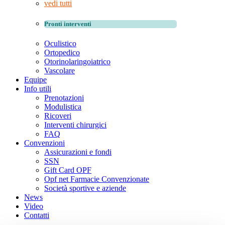
vedi tutti
Pronti interventi
Oculistico
Ortopedico
Otorinolaringoiatrico
Vascolare
Equipe
Info utili
Prenotazioni
Modulistica
Ricoveri
Interventi chirurgici
FAQ
Convenzioni
Assicurazioni e fondi
SSN
Gift Card OPF
Opf net Farmacie Convenzionate
Società sportive e aziende
News
Video
Contatti