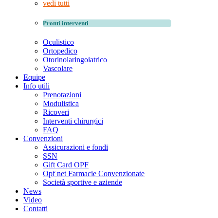
vedi tutti
Pronti interventi
Oculistico
Ortopedico
Otorinolaringoiatrico
Vascolare
Equipe
Info utili
Prenotazioni
Modulistica
Ricoveri
Interventi chirurgici
FAQ
Convenzioni
Assicurazioni e fondi
SSN
Gift Card OPF
Opf net Farmacie Convenzionate
Società sportive e aziende
News
Video
Contatti