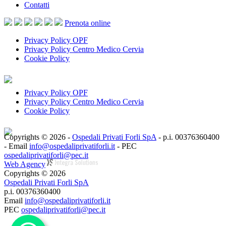
Contatti
Prenota
online
Privacy Policy OPF
Privacy Policy Centro Medico Cervia
Cookie Policy
Privacy Policy OPF
Privacy Policy Centro Medico Cervia
Cookie Policy
Copyrights © 2026 -
Ospedali Privati Forli SpA
- p.i. 00376360400
- Email
info@ospedaliprivatiforli.it
- PEC
ospedaliprivatiforli@pec.it
Web Agency
Copyrights © 2026
Ospedali Privati Forli SpA
p.i. 00376360400
Email
info@ospedaliprivatiforli.it
PEC
ospedaliprivatiforli@pec.it