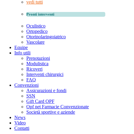
vedi tutti
Pronti interventi
Oculistico
Ortopedico
Otorinolaringoiatrico
Vascolare
Equipe
Info utili
Prenotazioni
Modulistica
Ricoveri
Interventi chirurgici
FAQ
Convenzioni
Assicurazioni e fondi
SSN
Gift Card OPF
Opf net Farmacie Convenzionate
Società sportive e aziende
News
Video
Contatti