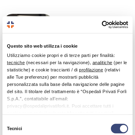
Questo sito web utilizza i cookie
Utilizziamo cookie propri e di terze parti per finalità:
tecniche
(necessari per la navigazione),
analitiche
(per le
statistiche) e cookie traccianti / di
profilazione
(relativi
alle Tue preferenze) per mostrarti pubblicità
Dott.ssa
Giunchi Simonetta
personalizzata sulla base della navigazione delle pagine
del sito. Il titolare del trattamento è “Ospedali Privati Forlì
Specialista in:
Psicoterapia Psicoanalitica
S.p.A.”, contattabile all'email:
privacy@ospedaliprivatiforli.it. Puoi accettare tutti i
La dottoressa Simonetta Giunchi, è psicologa e psicoterapeuta.
cookie premendo il pulsante “Accetta tutti i cookie”,
Terapeuta EMDR
(Eye Movement Desensitisation and
Reprocessing), è specializzata in Psicotraumatologia e
proseguire cliccando su “Usa solo i cookie necessari" o
Selezione
Psiconcologia. Specializzata in
Psicoterapia Psicoanalitica Breve
gestire le tue preferenze facendo clic su “Personalizza”.
Tecnici
del
integra anche gli orientamenti sistemico relazionale e psicodinamico.