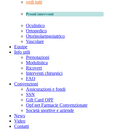
vedi tutti
Pronti interventi
Oculistico
Ortopedico
Otorinolaringoiatrico
Vascolare
Equipe
Info utili
Prenotazioni
Modulistica
Ricoveri
Interventi chirurgici
FAQ
Convenzioni
Assicurazioni e fondi
SSN
Gift Card OPF
Opf net Farmacie Convenzionate
Società sportive e aziende
News
Video
Contatti