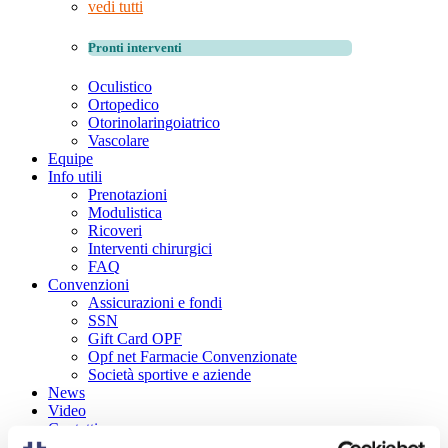
vedi tutti
Pronti interventi
Oculistico
Ortopedico
Otorinolaringoiatrico
Vascolare
Equipe
Info utili
Prenotazioni
Modulistica
Ricoveri
Interventi chirurgici
FAQ
Convenzioni
Assicurazioni e fondi
SSN
Gift Card OPF
Opf net Farmacie Convenzionate
Società sportive e aziende
News
Video
Contatti