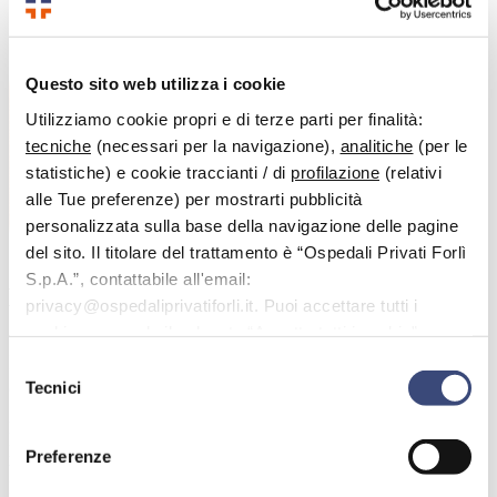
Questo sito web utilizza i cookie
Utilizziamo cookie propri e di terze parti per finalità:
tecniche
(necessari per la navigazione),
analitiche
(per le
statistiche) e cookie traccianti / di
profilazione
(relativi
alle Tue preferenze) per mostrarti pubblicità
personalizzata sulla base della navigazione delle pagine
del sito. Il titolare del trattamento è “Ospedali Privati Forlì
S.p.A.”, contattabile all'email:
Dott.
Atti Giuseppe
privacy@ospedaliprivatiforli.it. Puoi accettare tutti i
cookie premendo il pulsante “Accetta tutti i cookie”,
Specialista in:
proseguire cliccando su “Usa solo i cookie necessari" o
Igiene e medicina preventiva, puericultura e
Selezione
ortopedia
gestire le tue preferenze facendo clic su “Personalizza”.
Tecnici
del
consenso
Il Dott. Giuseppe Atti è specializzato in Igiene e medicina
preventiva, puericultura e ortopedia
. Ha un’esperienza di oltre
Preferenze
trent’anni.
Dal 1984 al 2012 è stato Dirigente medico di I livello dell’Azienda