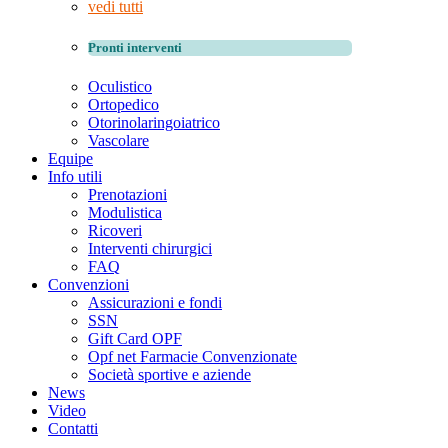
vedi tutti
Pronti interventi
Oculistico
Ortopedico
Otorinolaringoiatrico
Vascolare
Equipe
Info utili
Prenotazioni
Modulistica
Ricoveri
Interventi chirurgici
FAQ
Convenzioni
Assicurazioni e fondi
SSN
Gift Card OPF
Opf net Farmacie Convenzionate
Società sportive e aziende
News
Video
Contatti