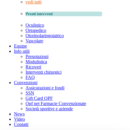
vedi tutti
Pronti interventi
Oculistico
Ortopedico
Otorinolaringoiatrico
Vascolare
Equipe
Info utili
Prenotazioni
Modulistica
Ricoveri
Interventi chirurgici
FAQ
Convenzioni
Assicurazioni e fondi
SSN
Gift Card OPF
Opf net Farmacie Convenzionate
Società sportive e aziende
News
Video
Contatti