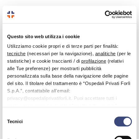
Questo sito web utilizza i cookie
Utilizziamo cookie propri e di terze parti per finalità:
tecniche
(necessari per la navigazione),
analitiche
(per le
statistiche) e cookie traccianti / di
profilazione
(relativi
alle Tue preferenze) per mostrarti pubblicità
personalizzata sulla base della navigazione delle pagine
Agosta Gianluca
del sito. Il titolare del trattamento è “Ospedali Privati Forlì
S.p.A.”, contattabile all'email:
Preparatore Atletico
privacy@ospedaliprivatiforli.it. Puoi accettare tutti i
Laureato in Scienze delle Attività Motorie Preventive e Adattate, è
cookie premendo il pulsante “Accetta tutti i cookie”,
un professionista orientato alla promozione della salute e del
proseguire cliccando su “Usa solo i cookie necessari" o
benessere attraverso l’esercizio fisico, con una formazione
Selezione
accademica maturata tra contesti universitari nazionali e
gestire le tue preferenze facendo clic su “Personalizza”.
Tecnici
del
internazionali. Fin dal 2020 ha affiancato al percorso universitario
esperienze pratiche significative, svolgendo il ruolo di preparatore
consenso
atletico in diverse realtà del territorio. Questa esperienza gli ha