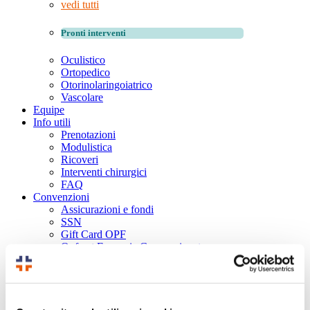
vedi tutti
Pronti interventi
Oculistico
Ortopedico
Otorinolaringoiatrico
Vascolare
Equipe
Info utili
Prenotazioni
Modulistica
Ricoveri
Interventi chirurgici
FAQ
Convenzioni
Assicurazioni e fondi
SSN
Gift Card OPF
Opf net Farmacie Convenzionate
Società sportive e aziende
News
Video
Contatti