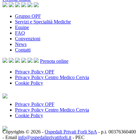
Gruppo OPF
Servizi e Specialità Mediche
Equipe
FAQ
Convenzioni
News
Contatti
Prenota
online
Privacy Policy OPF
Privacy Policy Centro Medico Cervia
Cookie Policy
Privacy Policy OPF
Privacy Policy Centro Medico Cervia
Cookie Policy
Copyrights © 2026 -
Ospedali Privati Forli SpA
- p.i. 00376360400
- Email
info@ospedaliprivatiforli.it
- PEC