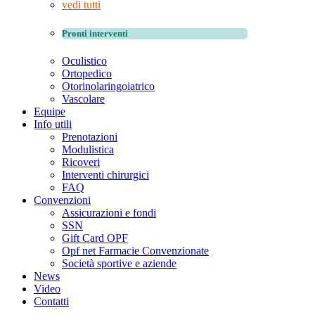
vedi tutti
Pronti interventi
Oculistico
Ortopedico
Otorinolaringoiatrico
Vascolare
Equipe
Info utili
Prenotazioni
Modulistica
Ricoveri
Interventi chirurgici
FAQ
Convenzioni
Assicurazioni e fondi
SSN
Gift Card OPF
Opf net Farmacie Convenzionate
Società sportive e aziende
News
Video
Contatti