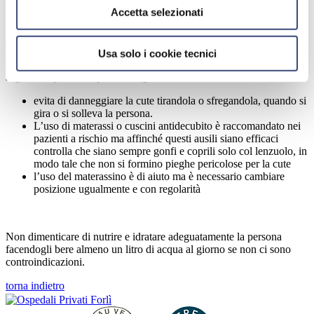
spesso il pannolone in caso di perdita di urine o feci.
Accetta selezionati
Infine abbi cura di …
Mobilizzare con regolarità la persona,
Usa solo i cookie tecnici
girandola nel letto o spostandola in carrozzina, almeno ogni 2 ore e
seguendo questi semplici accorgimenti:
evita di danneggiare la cute tirandola o sfregandola, quando si
gira o si solleva la persona.
L’uso di materassi o cuscini antidecubito è raccomandato nei
pazienti a rischio ma affinché questi ausili siano efficaci
controlla che siano sempre gonfi e coprili solo col lenzuolo, in
modo tale che non si formino pieghe pericolose per la cute
l’uso del materassino è di aiuto ma è necessario cambiare
posizione ugualmente e con regolarità
Non dimenticare di nutrire e idratare adeguatamente la persona
facendogli bere almeno un litro di acqua al giorno se non ci sono
controindicazioni.
torna indietro