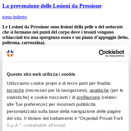
La prevenzione delle Lesioni da Pressione
torna indietro
Le Lesioni da Pressione sono lesioni della pelle o del sottocute
che si formano nei punti del corpo dove i tessuti vengono
schiacciati tra una sporgenza ossea e un piano d’appoggio (letto,
poltrona, carrozzina).
Perché si formano?
Sono causate dalla riduzione della quantità di sangue e di nutrimento
che si verifica nelle zone del corpo più soggette a compressione o
sfregamento.
Questo sito web utilizza i cookie
Dove si formano?
Utilizziamo cookie propri e di terze parti per finalità:
Le zone più frequenti sono:  la zona dell’osso sacro
tecniche
(necessari per la navigazione),
analitiche
(per le
 i talloni
statistiche) e cookie traccianti / di
profilazione
(relativi
 i glutei
 i fianchi
alle Tue preferenze) per mostrarti pubblicità
personalizzata sulla base della navigazione delle pagine
del sito. Il titolare del trattamento è “Ospedali Privati Forlì
Quali sono le persone a rischio?
S.p.A.”, contattabile all'email:
Tutti le persone che stanno molto tempo a letto o su una sedia come